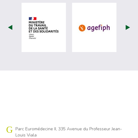
visiter les site de Ministère du travail (nou
visiter les sit
Cap emploi 34
Parc Euromédecine II, 335 Avenue du Professeur Jean-
Louis Viala