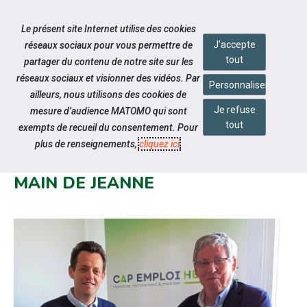
Accéder à notre page Youtube
Aller à la navigation
Le présent site Internet utilise des cookies
Aller au contenu
J'accepte
réseaux sociaux pour vous permettre de
tout
partager du contenu de notre site sur les
réseaux sociaux et visionner des vidéos. Par
Personnaliser
ailleurs, nous utilisons des cookies de
Je refuse
mesure d’audience MATOMO qui sont
Notre actualité
tout
exempts de recueil du consentement. Pour
PARTENARIAT RENFORCÉ ENTRE
plus de renseignements,
cliquez ici
.
CAP EMPLOI HÉRAULT ET LA
MAIN DE JEANNE