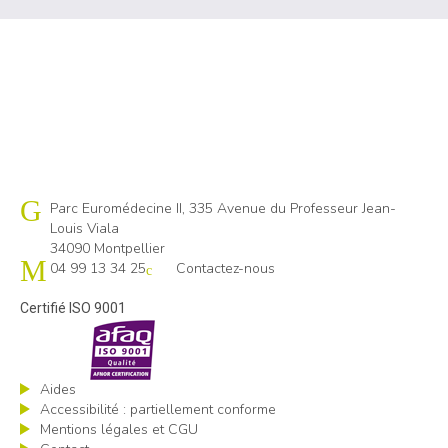
Cap emploi 34
Parc Euromédecine II, 335 Avenue du Professeur Jean-
Louis Viala
34090 Montpellier
04 99 13 34 25
Contactez-nous
Certifié ISO 9001
Aides
Accessibilité : partiellement conforme
Mentions légales et CGU