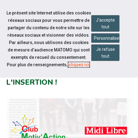
Accéder à notre page Youtube
Aller à la navigation
Le présent site Internet utilise des cookies
Aller au contenu
J'accepte
réseaux sociaux pour vous permettre de
tout
partager du contenu de notre site sur les
réseaux sociaux et visionner des vidéos.
Personnaliser
Par ailleurs, nous utilisons des cookies
Je refuse
de mesure d’audience MATOMO qui sont
Notre actualité
tout
exempts de recueil du consentement.
LE CLUB MOTIV'ACTION : VOTRE
Pour plus de renseignements,
cliquez ici
.
TRAIT D'UNION VERS
L'INSERTION !