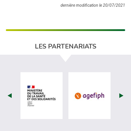
dernière modification le 20/07/2021
LES PARTENARIATS
visiter les site de Ministère du travail (
visiter les si