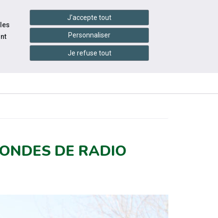
settings_accessibility
tes du réseau
Accessibilité
J'accepte tout
 les
Personnaliser
nt
Je refuse tout
ES-
INFOS
ACTUALITÉS
PRATIQUES
 ONDES DE RADIO