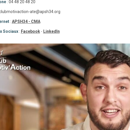
one
: 04 48 20 48 20
 clubmotivaction-ate@apsh34.org
ternet
:
APSH34 - CMA
x Sociaux
:
Facebook
-
LinkedIn