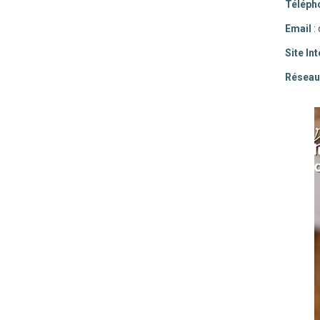
Téléph
Email
:
Site In
Réseau