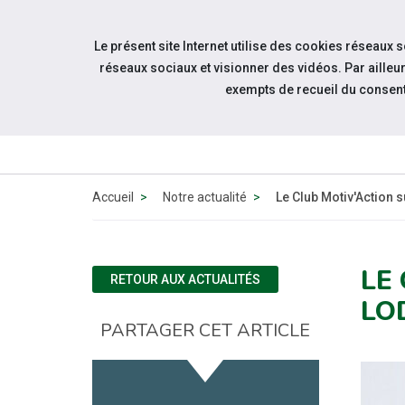
Accéder à notre page Youtube
Aller à la navigation
Le présent site Internet utilise des cookies réseaux 
Aller au contenu
réseaux sociaux et visionner des vidéos. Par aill
exempts de recueil du consen
Accueil
Notre actualité
Le Club Motiv'Action 
LE
RETOUR AUX ACTUALITÉS
LO
PARTAGER CET ARTICLE