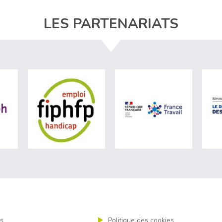
LES PARTENARIATS
ère du travail (nouvelle fenêtre)
visiter les site de Agefiph (nouvelle fenêtre)
visiter les site de Fiphfp (nouvelle fenêt
visiter les 
s
Politique des cookies