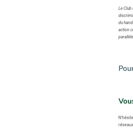
Le Club 
discrimi
du handi
action 
parallèle
Pour
Vous
N'hésit
réseaux 