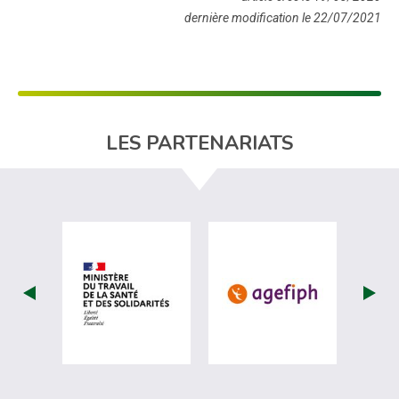
dernière modification le 22/07/2021
LES PARTENARIATS
visiter les site de Ministère du travail (
visiter les si