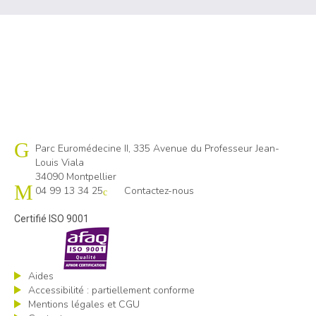
Cap emploi 34
Parc Euromédecine II, 335 Avenue du Professeur Jean-
Louis Viala
34090 Montpellier
04 99 13 34 25
Contactez-nous
Certifié ISO 9001
Aides
Accessibilité : partiellement conforme
Mentions légales et CGU