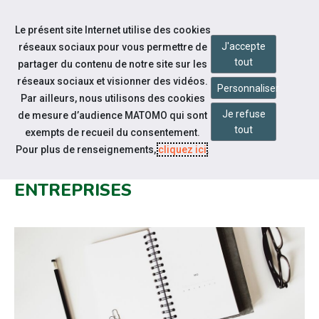
Accéder à notre page Youtube
Aller à la navigation
Le présent site Internet utilise des cookies
Aller au contenu
J'accepte
réseaux sociaux pour vous permettre de
tout
partager du contenu de notre site sur les
réseaux sociaux et visionner des vidéos.
Personnaliser
Par ailleurs, nous utilisons des cookies
Je refuse
de mesure d’audience MATOMO qui sont
Notre actualité
tout
exempts de recueil du consentement.
LETTRE M OCCITANIE : COVID-19
Pour plus de renseignements,
cliquez ici
.
LES CONTACTS UTILES POUR LES
ENTREPRISES