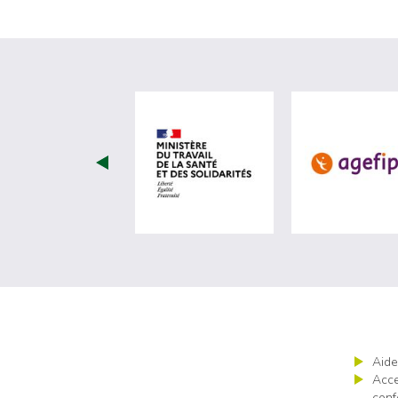
visiter les site de Minist
Aide
Acce
conf