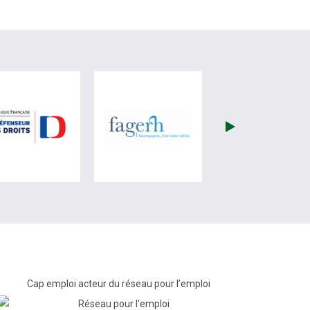
re)
site de France Travail (nouvelle fenêtre)
visiter les site de Défenseur des droits (nouvelle fenêtr
visiter les site de Fagerh (
Cap emploi acteur du réseau pour l’emploi