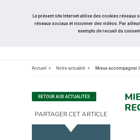
Accéder à notre page Youtube
Aller à la navigation
Le présent site Internet utilise des cookies réseaux 
Aller au contenu
réseaux sociaux et visionner des vidéos. Par aill
exempts de recueil du consen
Accueil
Notre actualité
Mieux accompagner les
MI
RETOUR AUX ACTUALITÉS
RE
PARTAGER CET ARTICLE