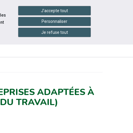
settings_accessibility
tes du réseau
Accessibilité
J'accepte tout
 les
Personnaliser
nt
Je refuse tout
ES-
INFOS
ACTUALITÉS
PRATIQUES
EPRISES ADAPTÉES À
 DU TRAVAIL)