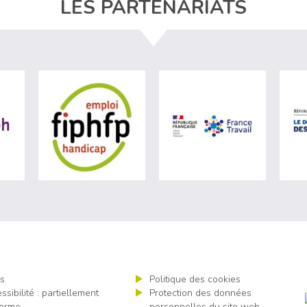
LES PARTENARIATS
ère du travail (nouvelle fenêtre)
visiter les site de Agefiph (nouvelle fenêtre)
visiter les site de Fiphfp (nouvelle fenêt
visiter les 
s
Politique des cookies
ssibilité : partiellement
Protection des données
orme
personnelles du site web