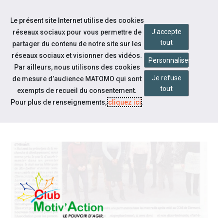
Accéder à notre page Youtube
Aller à la navigation
Le présent site Internet utilise des cookies
Aller au contenu
J'accepte
réseaux sociaux pour vous permettre de
tout
partager du contenu de notre site sur les
réseaux sociaux et visionner des vidéos.
Personnaliser
Par ailleurs, nous utilisons des cookies
Je refuse
de mesure d’audience MATOMO qui sont
Notre actualité
tout
exempts de recueil du consentement.
LE TRAVAIL HUMAIN X CLUB
Pour plus de renseignements,
cliquez ici
.
MOTIV'ACTION