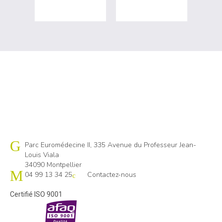
Cap emploi 34
Parc Euromédecine II, 335 Avenue du Professeur Jean-
Louis Viala
34090 Montpellier
04 99 13 34 25
Contactez-nous
Certifié ISO 9001