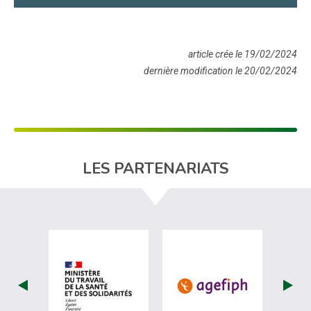
article crée le 19/02/2024
dernière modification le 20/02/2024
LES PARTENARIATS
visiter les site de Ministère du travail (
visiter les si