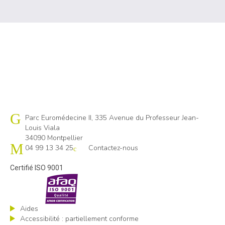
Cap emploi 34
Parc Euromédecine II, 335 Avenue du Professeur Jean-
Louis Viala
34090 Montpellier
04 99 13 34 25
Contactez-nous
Certifié ISO 9001
Aides
Accessibilité : partiellement conforme