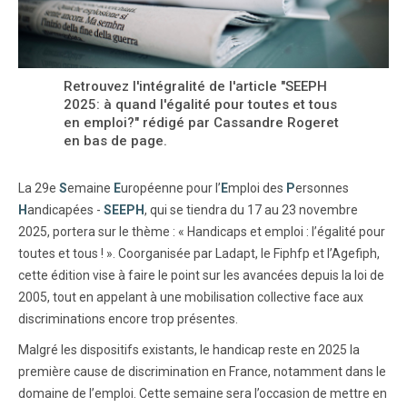
Retrouvez l'intégralité de l'article "SEEPH
2025: à quand l'égalité pour toutes et tous
en emploi?" rédigé par Cassandre Rogeret
en bas de page.
La 29e
S
emaine
E
uropéenne pour l’
E
mploi des
P
ersonnes
H
andicapées -
SEEPH
, qui se tiendra du 17 au 23 novembre
2025, portera sur le thème : « Handicaps et emploi : l’égalité pour
toutes et tous ! ». Coorganisée par Ladapt, le Fiphfp et l’Agefiph,
cette édition vise à faire le point sur les avancées depuis la loi de
2005, tout en appelant à une mobilisation collective face aux
discriminations encore trop présentes.
Malgré les dispositifs existants, le handicap reste en 2025 la
première cause de discrimination en France, notamment dans le
domaine de l’emploi. Cette semaine sera l’occasion de mettre en