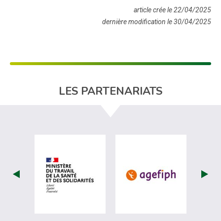
article crée le 22/04/2025
dernière modification le 30/04/2025
LES PARTENARIATS
visiter les site de Ministère du travail (
visiter les si