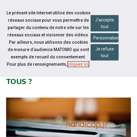
Accéder à notre page Youtube
Aller à la navigation
Le présent site Internet utilise des cookies
Aller au contenu
J'accepte
réseaux sociaux pour vous permettre de
tout
partager du contenu de notre site sur les
réseaux sociaux et visionner des vidéos.
Personnaliser
Par ailleurs, nous utilisons des cookies
Je refuse
de mesure d’audience MATOMO qui sont
Notre actualité
tout
exempts de recueil du consentement.
SEEPH 2025 : À QUAND
Pour plus de renseignements,
cliquez ici
.
L'ÉGALITÉ POUR TOUTES ET
TOUS ?